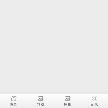
首页
彩图
黑白
记录