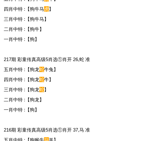
四肖中特 :【狗牛马
虎
】
三肖中特 :【狗牛马】
二肖中特 :【狗牛】
一肖中特 :【狗】
217期 彩童传真高级5肖选①肖开 26,蛇 准
五肖中特 :【狗龙
蛇
牛兔】
四肖中特 :【狗龙
蛇
牛】
三肖中特 :【狗龙
蛇
】
二肖中特 :【狗龙】
一肖中特 :【狗】
216期 彩童传真高级5肖选①肖开 37,马 准
五肖中特 :【狗猴牛
马
羊】