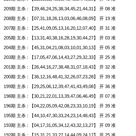
209期 主杀 : 【39,46,24,25,38,34,45,21,44,31】 开 08 准
208期 主杀 : 【07,31,18,26,13,03,06,46,08,09】 开 19 准
207期 主杀 : 【25,41,09,05,13,16,20,12,07,40】 开 31 准
205期 主杀 : 【13,31,40,38,16,28,19,30,44,27】 开 03 准
204期 主杀 : 【45,31,04,21,08,03,10,01,30,13】 开 05 准
203期 主杀 : 【17,05,47,06,14,43,27,29,32,33】 开 25 准
201期 主杀 : 【26,44,16,27,38,48,31,07,18,43】 开 32 准
200期 主杀 : 【36,12,16,48,41,32,26,07,23,28】 开 39 准
199期 主杀 : 【29,25,06,12,39,47,41,43,49,08】 开 36 准
198期 主杀 : 【30,21,22,01,13,39,47,06,46,49】 开 07 准
196期 主杀 : 【04,22,05,09,42,08,23,33,10,19】 开 39 准
195期 主杀 : 【44,10,47,30,33,24,23,14,48,43】 开 25 准
193期 主杀 : 【04,17,31,05,34,12,43,32,13,27】 开 09 准
192期 主杀 : 【15,31,21,33,27,14,44,09,24,17】 开 25 准