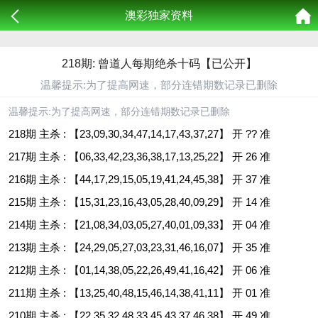
澳彩独家资料
218期: 曾道人每期绝杀十码【已公开】
温馨提示:为了提高网速，部分连错期数记录已删除
温馨提示:为了提高网速，部分连错期数记录已删除
218期 主杀 : 【23,09,30,34,47,14,17,43,37,27】 开 ?? 准
217期 主杀 : 【06,33,42,23,36,38,17,13,25,22】 开 26 准
216期 主杀 : 【44,17,29,15,05,19,41,24,45,38】 开 37 准
215期 主杀 : 【15,31,23,16,43,05,28,40,09,29】 开 14 准
214期 主杀 : 【21,08,34,03,05,27,40,01,09,33】 开 04 准
213期 主杀 : 【24,29,05,27,03,23,31,46,16,07】 开 35 准
212期 主杀 : 【01,14,38,05,22,26,49,41,16,42】 开 06 准
211期 主杀 : 【13,25,40,48,15,46,14,38,41,11】 开 01 准
210期 主杀 : 【22,35,32,48,33,45,43,37,46,38】 开 49 准