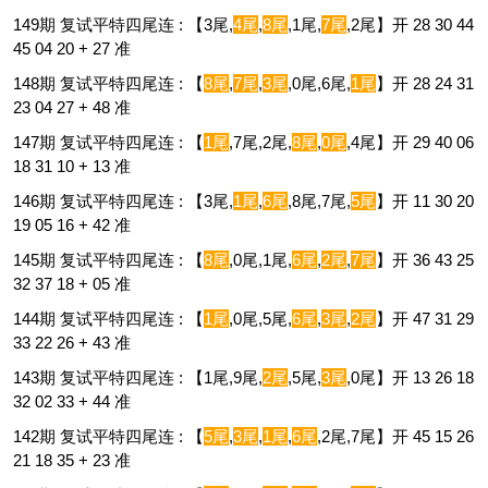
149期 复试平特四尾连 : 【3尾,
4尾
,
8尾
,1尾,
7尾
,2尾】开 28 30 44
45 04 20 + 27 准
148期 复试平特四尾连 : 【
8尾
,
7尾
,
3尾
,0尾,6尾,
1尾
】开 28 24 31
23 04 27 + 48 准
147期 复试平特四尾连 : 【
1尾
,7尾,2尾,
8尾
,
0尾
,4尾】开 29 40 06
18 31 10 + 13 准
146期 复试平特四尾连 : 【3尾,
1尾
,
6尾
,8尾,7尾,
5尾
】开 11 30 20
19 05 16 + 42 准
145期 复试平特四尾连 : 【
8尾
,0尾,1尾,
6尾
,
2尾
,
7尾
】开 36 43 25
32 37 18 + 05 准
144期 复试平特四尾连 : 【
1尾
,0尾,5尾,
6尾
,
3尾
,
2尾
】开 47 31 29
33 22 26 + 43 准
143期 复试平特四尾连 : 【1尾,9尾,
2尾
,5尾,
3尾
,0尾】开 13 26 18
32 02 33 + 44 准
142期 复试平特四尾连 : 【
5尾
,
3尾
,
1尾
,
6尾
,2尾,7尾】开 45 15 26
21 18 35 + 23 准