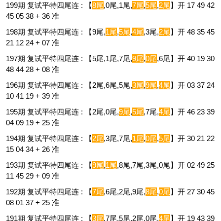
199期 复试平特四尾连 : 【
8尾
,0尾,1尾,
7尾
,
5尾
,
2尾
】开 17 49 42
45 05 38 + 36 准
198期 复试平特四尾连 : 【9尾,
1尾
,
5尾
,
4尾
,3尾,
2尾
】开 48 35 45
21 12 24 + 07 准
197期 复试平特四尾连 : 【5尾,1尾,7尾,
9尾
,
0尾
,6尾】开 40 19 30
48 44 28 + 08 准
196期 复试平特四尾连 : 【2尾,6尾,5尾,
3尾
,
9尾
,
4尾
】开 03 37 24
10 41 19 + 39 准
195期 复试平特四尾连 : 【2尾,0尾,
9尾
,
5尾
,7尾,
4尾
】开 46 23 39
04 09 19 + 25 准
194期 复试平特四尾连 : 【
2尾
,3尾,7尾,
1尾
,
0尾
,
5尾
】开 30 21 22
15 04 34 + 26 准
193期 复试平特四尾连 : 【
9尾
,
1尾
,8尾,7尾,3尾,0尾】开 02 49 25
11 45 29 + 09 准
192期 复试平特四尾连 : 【
7尾
,6尾,2尾,9尾,
8尾
,
0尾
】开 27 30 45
08 01 37 + 25 准
191期 复试平特四尾连 : 【
3尾
,7尾,5尾,2尾,0尾,
4尾
】开 19 43 39