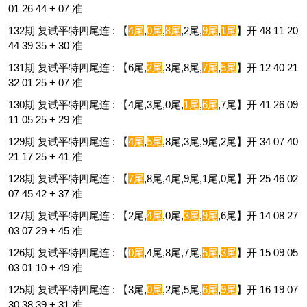
01 26 44 + 07 准
132期 复试平特四尾连 : 【
4尾
,
0尾
,
8尾
,2尾,
9尾
,
1尾
】开 48 11 20
44 39 35 + 30 准
131期 复试平特四尾连 : 【6尾,
2尾
,3尾,8尾,
7尾
,
5尾
】开 12 40 21
32 01 25 + 07 准
130期 复试平特四尾连 : 【4尾,3尾,0尾,
1尾
,
6尾
,7尾】开 41 26 09
11 05 25 + 29 准
129期 复试平特四尾连 : 【
4尾
,
5尾
,8尾,3尾,9尾,2尾】开 34 07 40
21 17 25 + 41 准
128期 复试平特四尾连 : 【
7尾
,8尾,4尾,9尾,1尾,0尾】开 25 46 02
07 45 42 + 37 准
127期 复试平特四尾连 : 【2尾,
4尾
,0尾,
3尾
,
9尾
,6尾】开 14 08 27
03 07 29 + 45 准
126期 复试平特四尾连 : 【
0尾
,4尾,8尾,7尾,
5尾
,
3尾
】开 15 09 05
03 01 10 + 49 准
125期 复试平特四尾连 : 【3尾,
0尾
,2尾,5尾,
6尾
,
9尾
】开 16 19 07
30 38 39 + 31 准