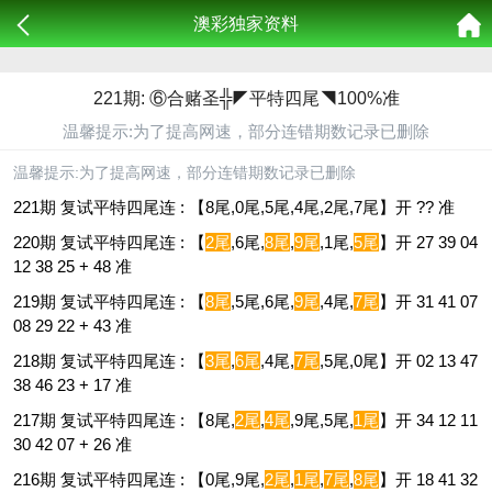
澳彩独家资料
221期: ⑥合赌圣╬◤平特四尾◥100%准
温馨提示:为了提高网速，部分连错期数记录已删除
温馨提示:为了提高网速，部分连错期数记录已删除
221期 复试平特四尾连 : 【8尾,0尾,5尾,4尾,2尾,7尾】开 ?? 准
220期 复试平特四尾连 : 【
2尾
,6尾,
8尾
,
9尾
,1尾,
5尾
】开 27 39 04
12 38 25 + 48 准
219期 复试平特四尾连 : 【
8尾
,5尾,6尾,
9尾
,4尾,
7尾
】开 31 41 07
08 29 22 + 43 准
218期 复试平特四尾连 : 【
3尾
,
6尾
,4尾,
7尾
,5尾,0尾】开 02 13 47
38 46 23 + 17 准
217期 复试平特四尾连 : 【8尾,
2尾
,
4尾
,9尾,5尾,
1尾
】开 34 12 11
30 42 07 + 26 准
216期 复试平特四尾连 : 【0尾,9尾,
2尾
,
1尾
,
7尾
,
8尾
】开 18 41 32