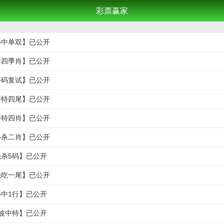
彩票赢家
期必中单双】已公开
期中四季肖】已公开
期平码复试】已公开
期平特四尾】已公开
期平特四肖】已公开
期必杀二肖】已公开
绝杀5码】已公开
错绝吃一尾】已公开
必中1行】已公开
2波中特】已公开