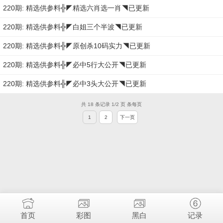
220期: 精选供参料╬◤精选六肖选一肖◥已更新
220期: 精选供参料╬◤白姐三个半波◥已更新
220期: 精选供参料╬◤原创杀10码实力◥已更新
220期: 精选供参料╬◤必中5行大公开◥已更新
220期: 精选供参料╬◤必中3头大公开◥已更新
共 18 条记录 1/2 页 条每页
1
2
下一页
首页
彩图
黑白
记录