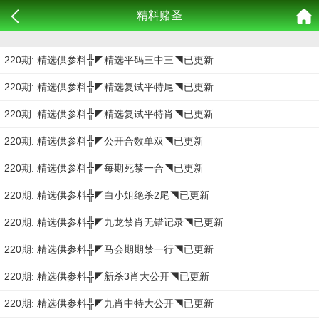
精料赌圣
220期: 精选供参料╬◤精选平码三中三◥已更新
220期: 精选供参料╬◤精选复试平特尾◥已更新
220期: 精选供参料╬◤精选复试平特肖◥已更新
220期: 精选供参料╬◤公开合数单双◥已更新
220期: 精选供参料╬◤每期死禁一合◥已更新
220期: 精选供参料╬◤白小姐绝杀2尾◥已更新
220期: 精选供参料╬◤九龙禁肖无错记录◥已更新
220期: 精选供参料╬◤马会期期禁一行◥已更新
220期: 精选供参料╬◤新杀3肖大公开◥已更新
220期: 精选供参料╬◤九肖中特大公开◥已更新