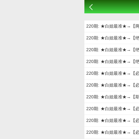
220期: ★白姐最准★→
220期: ★白姐最准★→
220期: ★白姐最准★→
220期: ★白姐最准★→
220期: ★白姐最准★→
220期: ★白姐最准★→
220期: ★白姐最准★→
220期: ★白姐最准★→
220期: ★白姐最准★→
220期: ★白姐最准★→