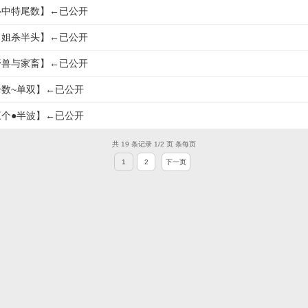
【必中特尾数】←已公开
【白姐杀半头】←已公开
【野兽与家畜】←已公开
【合数~单双】←已公开
【三个●半波】←已公开
共 19 条记录 1/2 页 条每页
1
2
下一页