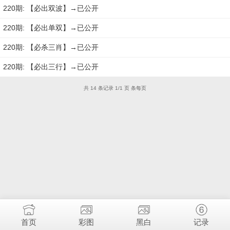
220期: 【必出双波】→已公开
220期: 【必出单双】→已公开
220期: 【必杀三肖】→已公开
220期: 【必出三行】→已公开
共 14 条记录 1/1 页 条每页
首页
彩图
黑白
记录