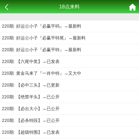
18点来料
220期: 好运㊣小子『必赢平码』→最新料
220期: 好运㊣小子『必赢平特尾』→最新料
220期: 好运㊣小子『必赢平特』→最新料
220期: 【六尾中奖】→已发表
220期: 黄金马来了『一肖中特』→又大中
220期: 【必中三头】→已更新
220期: 【绝禁半头】→已公开
220期: 【必出大小】→已公开
220期: 【必杀特段】→已公开
220期: 【超级特围】→已发表