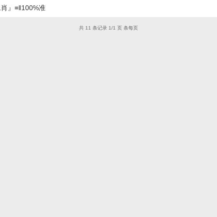
肖』≡‖100%准
共 11 条记录 1/1 页 条每页